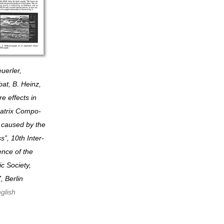
euerler,
at, B. Heinz,
e effects in
trix Com­po­
s caused by the
s”, 10th In­ter­
­ence of the
c Society,
, Berlin
glish