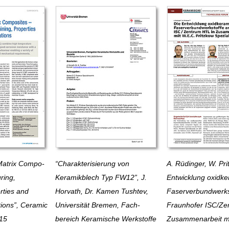
atrix Com­po­
“Charakterisierung von
A. Rüdinger, W. Pri
uring,
Keramikblech Typ FW12”, J.
Entwicklung oxid­ker
r­ties and
Horvath, Dr. Kamen Tushtev,
Faser­verbund­werk­
tions”, Ce­ram­ic
Uni­versi­tät Bremen, Fach­
Fraunhofer ISC/Ze
015
bereich Kera­mische Werk­stoffe
Zusam­men­arbeit m