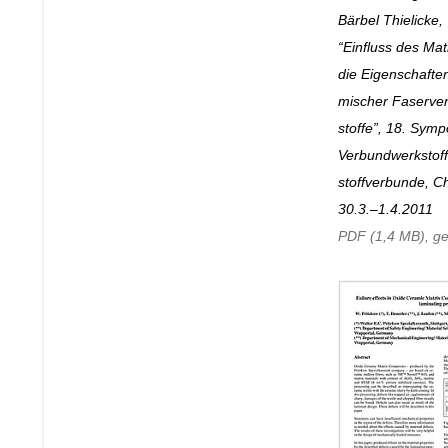
Bärbel Thielicke,
“Einfluss des Mat
die Eigen­schaf­te
mischer Faser­ve
stoffe”, 18. Sym­
Verbund­werkstof
stoff­verbunde, C
30.3.–1.4.2011
PDF (1,4 MB), g