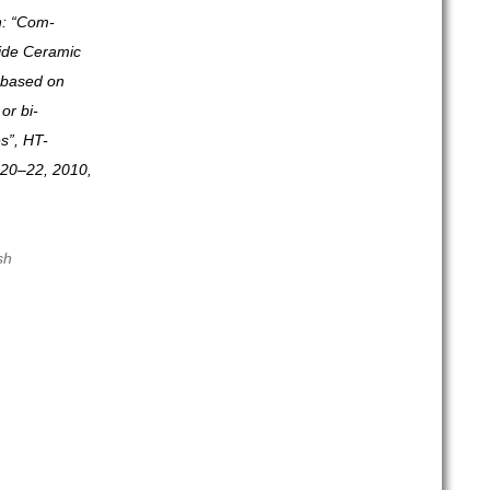
h: “Com­
xide Ceramic
s based on
or bi-
es”, HT-
20–22, 2010,
sh