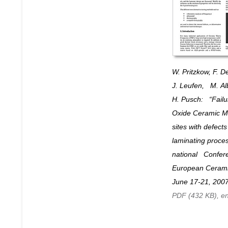
W. Pritzkow, F. D
J. Leufen, M. Alb
H. Pusch: “Failur
Oxide Ceramic Ma
sites with defect
lami­nating proces
na­tio­nal Con­fer
Euro­pean Ceram­i
June 17-21, 2007
PDF (432 KB), en