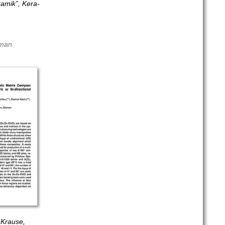
a­mik”, Kera­
rman
 Krause,