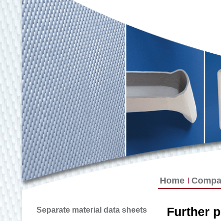
Home
Compa
Further 
Separate material data sheets