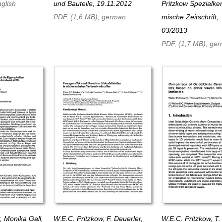
glish
und Bau­teile, 19.11.2012
Pritzkow Spezial­ker
PDF, (1,6 MB), german
mi­sche Zeit­schrift,
03/2013
PDF, (1,7 MB), ge
, Monika Gall,
W.E.C. Pritzkow, F. Deuerler,
W.E.C. Pritzkow, T.