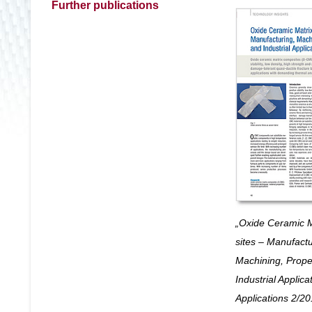
Further publications
„Oxide Ceramic M
sites – Manu­fac­t
Machining, Prop­e
Industrial Appli­ca­
Appli­ca­tions 2/2