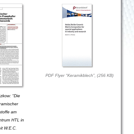
PDF Flyer “Keramikblech”, (256 KB)
tzkow: “Die
a­mi­scher
stoffe am
ntrum HTL in
it W.E.C.