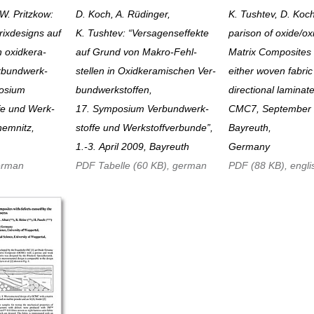
 W. Pritzkow:
D. Koch, A. Rüdinger,
K. Tushtev, D. Koc
rix­designs auf
K. Tushtev: “Versagenseffekte
parison of oxide/o
n oxid­kera­
auf Grund von Makro-Fehl­
Matrix Com­po­site
rbund­werk­
stellen in Oxid­kera­mischen Ver­
either woven fabric 
posium
bund­werk­stoffen,
directional laminat
fe und Werk­
17. Symposium Verbund­werk­
CMC7, September 
hem­nitz,
stoffe und Werk­stoff­verbunde”,
Bayreuth,
1.-3. April 2009, Bayreuth
Germany
erman
PDF Tabelle (60 KB), german
PDF (88 KB), engli